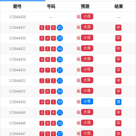
期号
号码
预测
结果
小双
115044458
---
殺
---
大双
115044457
0
5
0
05
殺
中
小双
115044456
6
4
9
19
殺
中
大单
115044455
3
1
0
04
殺
中
大单
115044454
4
9
3
16
殺
中
小双
115044453
6
7
8
21
殺
中
大单
115044452
2
7
2
11
殺
中
小单
115044451
3
0
1
04
殺
中
小单
115044450
4
4
1
09
殺
错
大单
115044449
4
1
6
11
殺
中
小双
115044448
2
8
8
18
殺
中
小双
115044447
7
5
5
17
殺
中