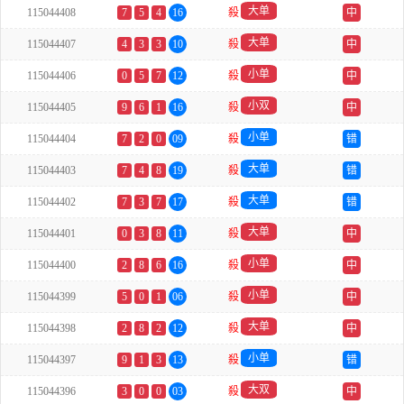
大单
115044408
7
5
4
16
殺
中
大单
115044407
4
3
3
10
殺
中
小单
115044406
0
5
7
12
殺
中
小双
115044405
9
6
1
16
殺
中
小单
115044404
7
2
0
09
殺
错
大单
115044403
7
4
8
19
殺
错
大单
115044402
7
3
7
17
殺
错
大单
115044401
0
3
8
11
殺
中
小单
115044400
2
8
6
16
殺
中
小单
115044399
5
0
1
06
殺
中
大单
115044398
2
8
2
12
殺
中
小单
115044397
9
1
3
13
殺
错
大双
115044396
3
0
0
03
殺
中