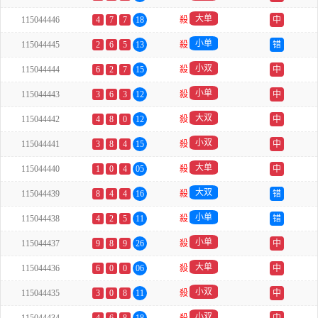
大单
115044446
4
7
7
18
殺
中
小单
115044445
2
6
5
13
殺
错
小双
115044444
6
2
7
15
殺
中
小单
115044443
3
6
3
12
殺
中
大双
115044442
4
8
0
12
殺
中
小双
115044441
3
8
4
15
殺
中
大单
115044440
1
0
4
05
殺
中
大双
115044439
8
4
4
16
殺
错
小单
115044438
4
2
5
11
殺
错
小单
115044437
9
8
9
26
殺
中
大单
115044436
6
0
0
06
殺
中
小双
115044435
3
0
8
11
殺
中
小双