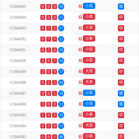
小双
115044395
6
0
4
10
殺
错
小单
115044394
6
5
4
15
殺
中
小双
115044393
8
7
2
17
殺
中
小单
115044392
6
7
9
22
殺
中
小双
115044391
8
7
4
19
殺
中
小双
115044390
3
6
7
16
殺
中
大双
115044389
2
6
9
17
殺
中
大单
115044388
0
1
5
06
殺
中
小双
115044387
9
0
1
10
殺
错
小双
115044386
3
9
0
12
殺
错
小单
115044385
1
4
5
10
殺
中
大双
115044384
6
5
0
11
殺
中
小单
115044383
1
6
1
08
殺
中