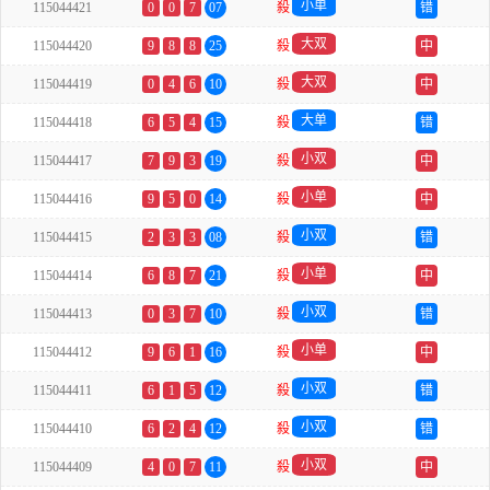
小单
115044421
0
0
7
07
殺
错
大双
115044420
9
8
8
25
殺
中
大双
115044419
0
4
6
10
殺
中
大单
115044418
6
5
4
15
殺
错
小双
115044417
7
9
3
19
殺
中
小单
115044416
9
5
0
14
殺
中
小双
115044415
2
3
3
08
殺
错
小单
115044414
6
8
7
21
殺
中
小双
115044413
0
3
7
10
殺
错
小单
115044412
9
6
1
16
殺
中
小双
115044411
6
1
5
12
殺
错
小双
115044410
6
2
4
12
殺
错
小双
115044409
4
0
7
11
殺
中