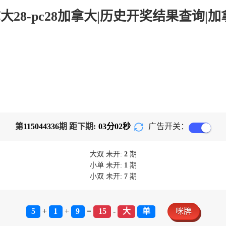
第
115044336
期 距下期:
03
分
02
秒
广告开关：
大双
未开:
2
期
小单
未开:
1
期
小双
未开:
7
期
5
+
1
+
9
=
15
-
大
单
咪牌