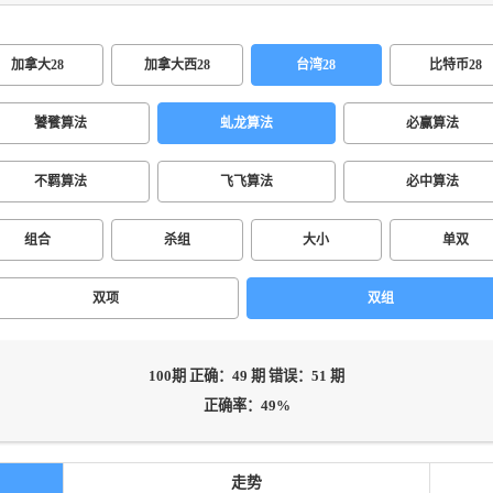
加拿大28
加拿大西28
台湾28
比特币28
饕餮算法
虬龙算法
必赢算法
不羁算法
飞飞算法
必中算法
组合
杀组
大小
单双
双项
双组
100期 正确：49 期 错误：51 期
正确率：49%
走势