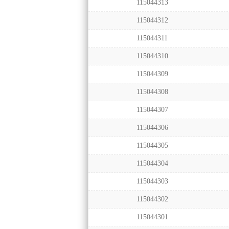
115044313
115044312
115044311
115044310
115044309
115044308
115044307
115044306
115044305
115044304
115044303
115044302
115044301