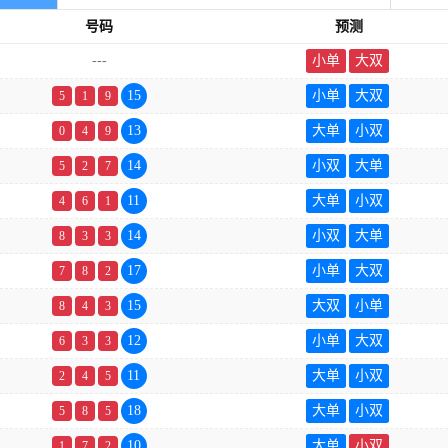
号码
预测
---
小单
大双
15
小单
大双
5
1
9
13
大单
小双
0
4
9
14
小双
大单
5
2
7
11
大单
小双
4
6
1
14
小双
大单
8
3
3
17
小单
大双
7
8
2
15
大双
小单
8
4
3
12
小单
大双
6
3
3
11
大单
小双
2
4
5
18
大单
小双
5
8
5
10
大单
小双
1
7
2