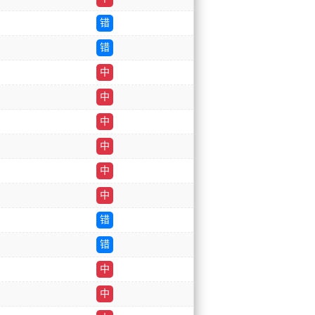
错
错
中
中
中
中
中
中
错
错
中
中