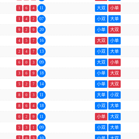
11
大双
小单
1
6
4
07
小双
大单
1
4
2
20
小单
大双
9
2
9
16
大双
小单
4
5
7
13
小双
大单
2
4
7
09
大双
小单
6
0
3
18
小单
大双
3
6
9
14
小单
大双
5
2
7
11
大单
小双
8
0
3
18
小双
大单
8
6
4
11
小单
大双
0
2
9
09
小双
大单
5
3
1
10
小单
大双
7
0
3