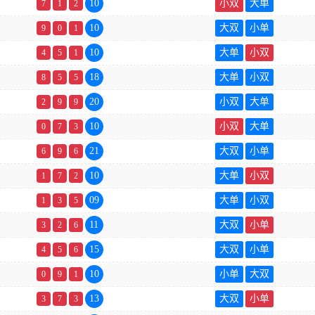
10
小双
大单
7
1
2
10
大双
小单
9
0
1
10
大单
小双
4
5
1
18
大单
小双
8
5
5
20
小双
大单
2
9
9
10
小双
大单
0
7
3
21
大双
小单
6
9
6
10
大单
小双
1
7
2
09
大单
小双
1
3
5
11
大双
小单
3
2
6
15
大双
小单
4
5
6
10
小单
大双
0
9
1
13
大双
小单
3
7
3