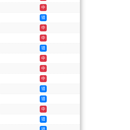
中
错
中
中
错
中
中
中
错
错
中
错
错