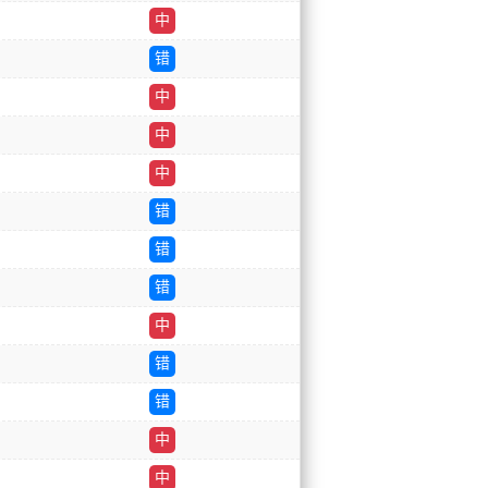
中
错
中
中
中
错
错
错
中
错
错
中
中