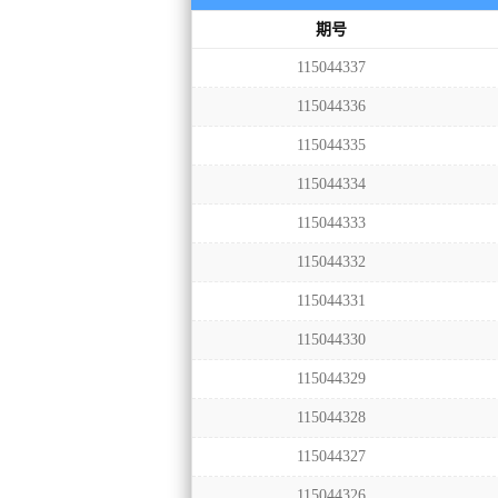
期号
115044337
115044336
115044335
115044334
115044333
115044332
115044331
115044330
115044329
115044328
115044327
115044326