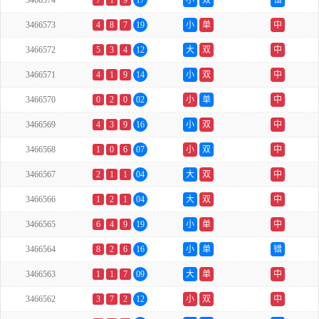
3466574
7
1
9
17
小
双
错
3466573
4
8
7
19
小
单
中
3466572
5
3
4
12
大
双
中
3466571
4
1
9
14
小
双
中
3466570
0
2
0
02
小
单
中
3466569
4
3
9
16
小
双
中
3466568
1
0
6
07
小
双
中
3466567
2
1
1
04
大
双
中
3466566
1
2
1
04
大
双
中
3466565
6
4
9
19
小
单
中
3466564
8
2
6
16
小
单
错
3466563
1
1
7
09
大
单
中
3466562
3
7
2
12
小
双
中