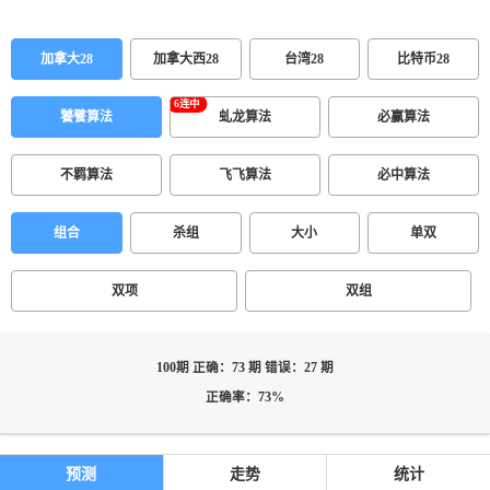
加拿大28
加拿大西28
台湾28
比特币28
饕餮算法
虬龙算法
必赢算法
不羁算法
飞飞算法
必中算法
组合
杀组
大小
单双
双项
双组
100期 正确：73 期 错误：27 期
正确率：73%
预测
走势
统计