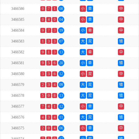
3466586
0
7
1
08
小
单
中
3466585
0
4
0
04
小
单
中
3466584
9
7
3
19
小
单
中
3466583
1
3
3
07
大
双
错
3466582
9
1
3
13
大
单
中
3466581
9
5
6
20
小
单
错
3466580
3
3
6
12
小
双
中
3466579
2
3
4
09
大
双
错
3466578
5
0
8
13
大
双
错
3466577
7
4
1
12
小
单
中
3466576
4
3
4
11
大
双
错
3466575
2
0
4
06
小
单
中