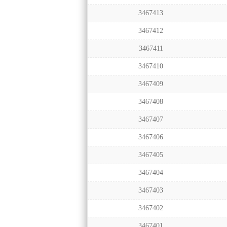
3467413
3467412
3467411
3467410
3467409
3467408
3467407
3467406
3467405
3467404
3467403
3467402
3467401