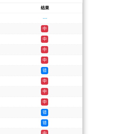
结果
---
中
中
中
中
错
中
中
中
错
错
中