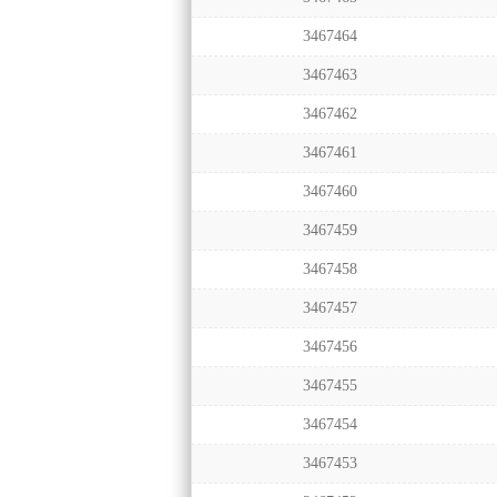
3467464
3467463
3467462
3467461
3467460
3467459
3467458
3467457
3467456
3467455
3467454
3467453