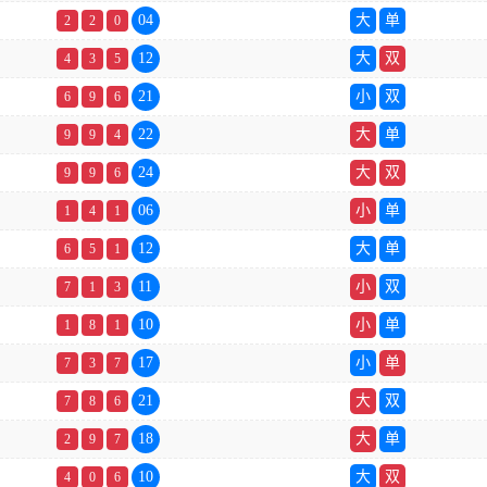
04
大
单
2
2
0
12
大
双
4
3
5
21
小
双
6
9
6
22
大
单
9
9
4
24
大
双
9
9
6
06
小
单
1
4
1
12
大
单
6
5
1
11
小
双
7
1
3
10
小
单
1
8
1
17
小
单
7
3
7
21
大
双
7
8
6
18
大
单
2
9
7
10
大
双
4
0
6