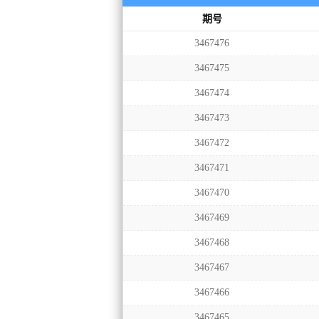
期号
3467476
3467475
3467474
3467473
3467472
3467471
3467470
3467469
3467468
3467467
3467466
3467465