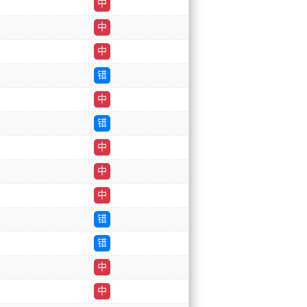
中
中
中
错
中
错
中
中
中
错
错
中
中