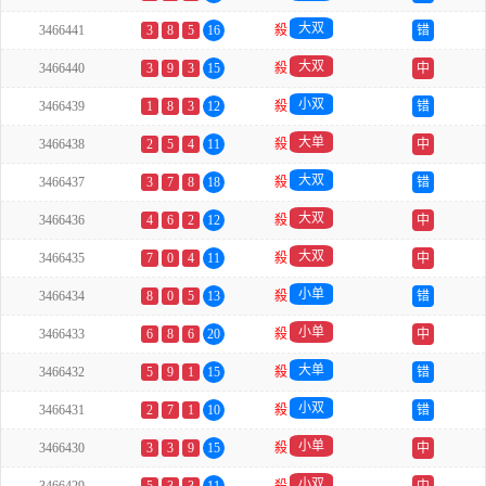
大双
3466441
3
8
5
16
殺
错
大双
3466440
3
9
3
15
殺
中
小双
3466439
1
8
3
12
殺
错
大单
3466438
2
5
4
11
殺
中
大双
3466437
3
7
8
18
殺
错
大双
3466436
4
6
2
12
殺
中
大双
3466435
7
0
4
11
殺
中
小单
3466434
8
0
5
13
殺
错
小单
3466433
6
8
6
20
殺
中
大单
3466432
5
9
1
15
殺
错
小双
3466431
2
7
1
10
殺
错
小单
3466430
3
3
9
15
殺
中
小双