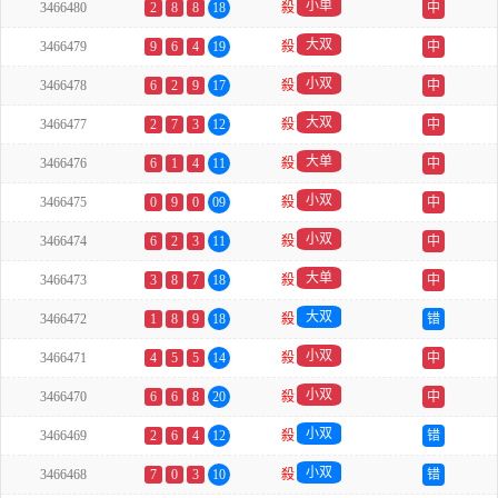
小单
3466480
2
8
8
18
殺
中
大双
3466479
9
6
4
19
殺
中
小双
3466478
6
2
9
17
殺
中
大双
3466477
2
7
3
12
殺
中
大单
3466476
6
1
4
11
殺
中
小双
3466475
0
9
0
09
殺
中
小双
3466474
6
2
3
11
殺
中
大单
3466473
3
8
7
18
殺
中
大双
3466472
1
8
9
18
殺
错
小双
3466471
4
5
5
14
殺
中
小双
3466470
6
6
8
20
殺
中
小双
3466469
2
6
4
12
殺
错
小双
3466468
7
0
3
10
殺
错