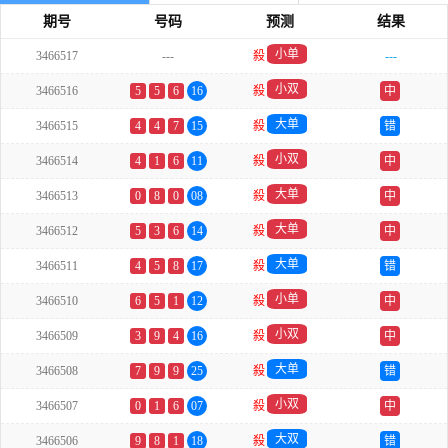
期号
号码
预测
结果
小单
3466517
---
殺
---
小双
3466516
5
5
6
16
殺
中
大单
3466515
4
4
7
15
殺
错
小双
3466514
4
1
6
11
殺
中
大单
3466513
0
8
0
08
殺
中
大单
3466512
5
3
6
14
殺
中
大单
3466511
4
5
8
17
殺
错
小单
3466510
6
5
1
12
殺
中
小双
3466509
3
9
4
16
殺
中
大单
3466508
7
9
9
25
殺
错
小双
3466507
0
1
6
07
殺
中
大双
3466506
9
8
1
18
殺
错