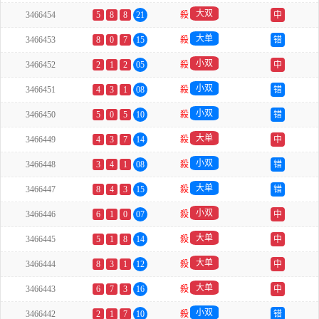
大双
3466454
5
8
8
21
殺
中
大单
3466453
8
0
7
15
殺
错
小双
3466452
2
1
2
05
殺
中
小双
3466451
4
3
1
08
殺
错
小双
3466450
5
0
5
10
殺
错
大单
3466449
4
3
7
14
殺
中
小双
3466448
3
4
1
08
殺
错
大单
3466447
8
4
3
15
殺
错
小双
3466446
6
1
0
07
殺
中
大单
3466445
5
1
8
14
殺
中
大单
3466444
8
3
1
12
殺
中
大单
3466443
6
7
3
16
殺
中
小双
3466442
2
1
7
10
殺
错