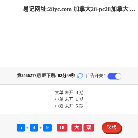
易记网址:28yc.com 加拿大28-pc28加拿大|历史开奖结果查询|加拿大28开奖结果预测官网_极致火热优质的免费预测
第
3466217
期 距下期:
02
分
59
秒
广告开关：
大单
未开:
3
期
小单
未开:
1
期
小双
未开:
5
期
5
4
9
18
大
双
咪牌
+
+
=
-