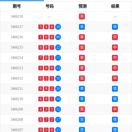
期号
号码
预测
结果
3466218
---
双
---
3466217
5
4
9
18
单
错
3466216
1
0
8
09
单
中
3466215
6
9
7
22
双
中
3466214
7
8
2
17
单
中
3466213
1
6
6
13
单
中
3466212
0
5
5
10
双
中
3466211
9
9
2
20
单
错
3466210
6
9
1
16
单
错
3466209
4
3
5
12
双
中
3466208
8
7
2
17
双
错
3466207
8
5
8
21
双
错