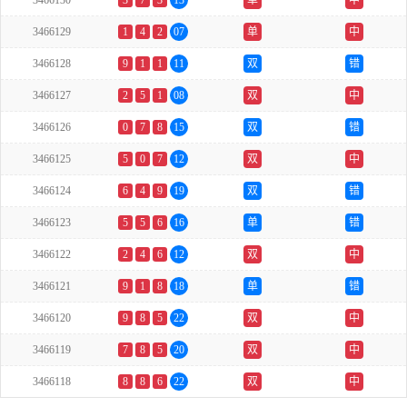
3466130
3
7
3
13
单
中
3466129
1
4
2
07
单
中
3466128
9
1
1
11
双
错
3466127
2
5
1
08
双
中
3466126
0
7
8
15
双
错
3466125
5
0
7
12
双
中
3466124
6
4
9
19
双
错
3466123
5
5
6
16
单
错
3466122
2
4
6
12
双
中
3466121
9
1
8
18
单
错
3466120
9
8
5
22
双
中
3466119
7
8
5
20
双
中
3466118
8
8
6
22
双
中