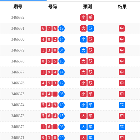
期号
号码
预测
结果
3466382
---
小
单
---
3466381
6
7
6
19
大
双
中
3466380
4
8
2
14
小
双
中
3466379
1
3
0
04
大
双
中
3466378
8
5
5
18
大
双
中
3466377
1
9
4
14
大
双
中
3466376
4
5
3
12
小
双
中
3466375
0
4
1
05
小
单
中
3466374
5
4
9
18
小
单
错
3466373
5
6
4
15
大
单
中
3466372
1
6
1
08
大
单
错
3466371
9
3
8
20
大
单
中