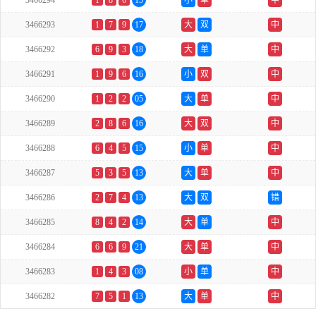
3466294
1
8
6
15
小
单
中
3466293
1
7
9
17
大
双
中
3466292
6
9
3
18
大
单
中
3466291
1
9
6
16
小
双
中
3466290
1
2
2
05
大
单
中
3466289
2
8
6
16
大
双
中
3466288
6
4
5
15
小
单
中
3466287
5
3
5
13
大
单
中
3466286
2
7
4
13
大
双
错
3466285
8
4
2
14
大
单
中
3466284
6
6
9
21
大
单
中
3466283
1
4
3
08
小
单
中
3466282
7
5
1
13
大
单
中