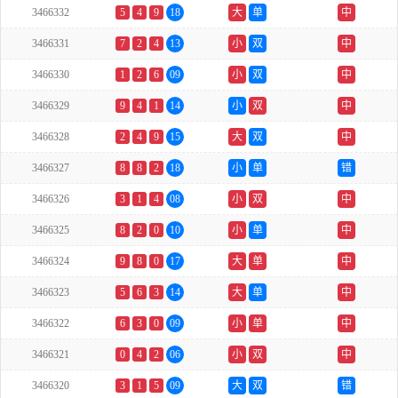
3466332
5
4
9
18
大
单
中
3466331
7
2
4
13
小
双
中
3466330
1
2
6
09
小
双
中
3466329
9
4
1
14
小
双
中
3466328
2
4
9
15
大
双
中
3466327
8
8
2
18
小
单
错
3466326
3
1
4
08
小
双
中
3466325
8
2
0
10
小
单
中
3466324
9
8
0
17
大
单
中
3466323
5
6
3
14
大
单
中
3466322
6
3
0
09
小
单
中
3466321
0
4
2
06
小
双
中
3466320
3
1
5
09
大
双
错