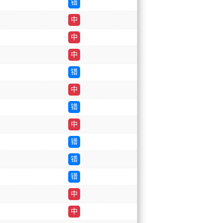
错
中
中
中
错
中
错
中
错
错
错
中
中