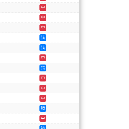
中
中
中
错
错
中
错
中
中
中
错
中
错