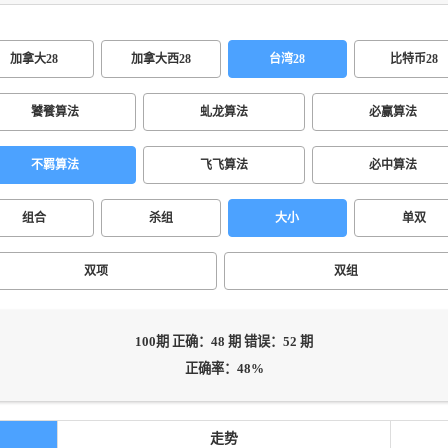
加拿大28
加拿大西28
台湾28
比特币28
饕餮算法
虬龙算法
必赢算法
不羁算法
飞飞算法
必中算法
组合
杀组
大小
单双
双项
双组
100期 正确：48 期 错误：52 期
正确率：48%
走势