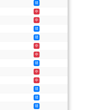
错
中
中
错
错
中
中
错
中
中
错
错
错