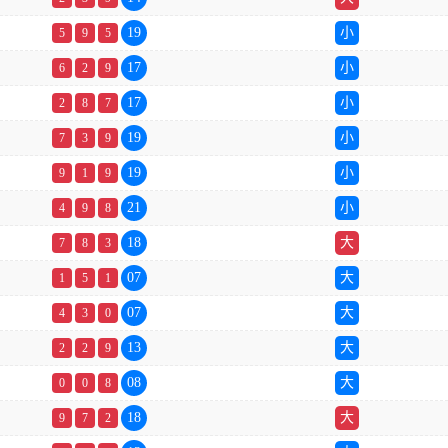
19
小
5
9
5
17
小
6
2
9
17
小
2
8
7
19
小
7
3
9
19
小
9
1
9
21
小
4
9
8
18
大
7
8
3
07
大
1
5
1
07
大
4
3
0
13
大
2
2
9
08
大
0
0
8
18
大
9
7
2