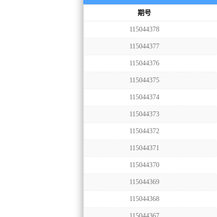
期号
115044378
115044377
115044376
115044375
115044374
115044373
115044372
115044371
115044370
115044369
115044368
115044367