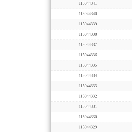
115044341
115044340
115044339
115044338
115044337
115044336
115044335
115044334
115044333
115044332
115044331
115044330
115044329