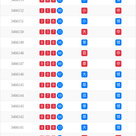
3466153
8
8
6
22
小
错
3466152
1
1
7
09
小
中
3466151
1
7
8
16
小
错
3466150
5
3
7
15
大
中
3466149
6
2
8
16
单
错
3466148
2
5
1
08
双
中
3466147
9
0
0
09
单
中
3466146
2
0
5
07
大
错
3466145
3
0
9
12
单
错
3466144
9
7
3
19
双
错
3466143
0
5
3
08
单
错
3466142
0
4
0
04
单
错
3466141
4
1
8
13
大
错