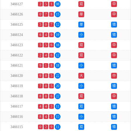
3466127
2
5
1
08
双
中
3466126
0
7
8
15
单
中
3466125
5
0
7
12
单
错
3466124
6
4
9
19
小
错
3466123
5
5
6
16
双
中
3466122
2
4
6
12
双
中
3466121
9
1
8
18
小
错
3466120
9
8
5
22
大
中
3466119
7
8
5
20
小
错
3466118
8
8
6
22
双
中
3466117
4
4
3
11
双
错
3466116
8
4
3
15
小
错
3466115
0
2
9
11
双
错