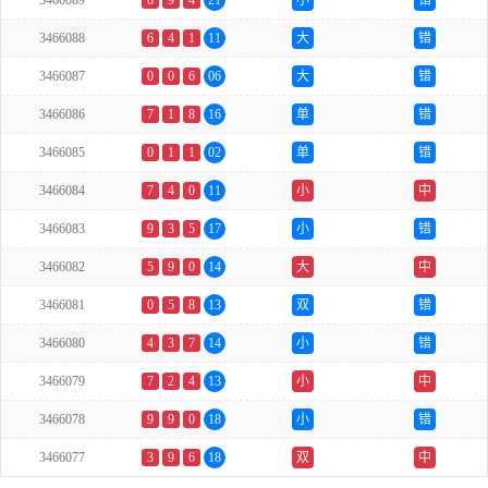
3466089
8
9
4
21
小
错
3466088
6
4
1
11
大
错
3466087
0
0
6
06
大
错
3466086
7
1
8
16
单
错
3466085
0
1
1
02
单
错
3466084
7
4
0
11
小
中
3466083
9
3
5
17
小
错
3466082
5
9
0
14
大
中
3466081
0
5
8
13
双
错
3466080
4
3
7
14
小
错
3466079
7
2
4
13
小
中
3466078
9
9
0
18
小
错
3466077
3
9
6
18
双
中