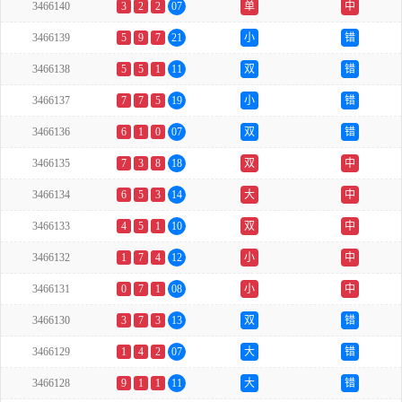
3466140
3
2
2
07
单
中
3466139
5
9
7
21
小
错
3466138
5
5
1
11
双
错
3466137
7
7
5
19
小
错
3466136
6
1
0
07
双
错
3466135
7
3
8
18
双
中
3466134
6
5
3
14
大
中
3466133
4
5
1
10
双
中
3466132
1
7
4
12
小
中
3466131
0
7
1
08
小
中
3466130
3
7
3
13
双
错
3466129
1
4
2
07
大
错
3466128
9
1
1
11
大
错