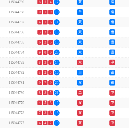
115044789
8
5
4
17
双
错
115044788
0
1
9
10
单
错
115044787
4
1
6
11
双
错
115044786
3
3
7
13
双
错
115044785
6
2
5
13
双
错
115044784
9
8
6
23
双
错
115044783
8
3
3
14
双
中
115044782
3
2
5
10
单
错
115044781
9
7
9
25
双
错
115044780
8
8
5
21
单
中
115044779
4
5
3
12
双
中
115044778
7
3
8
18
双
中
115044777
4
4
2
10
双
中