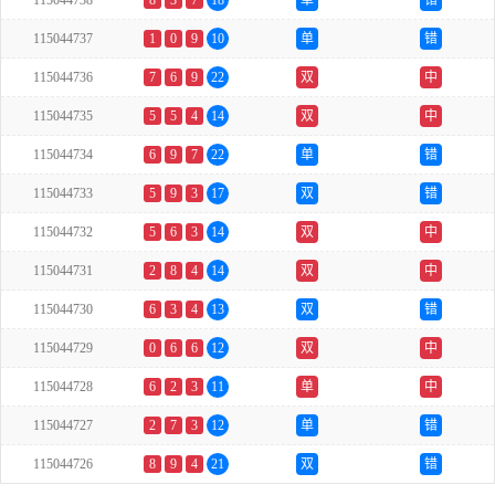
115044738
8
3
7
18
单
错
115044737
1
0
9
10
单
错
115044736
7
6
9
22
双
中
115044735
5
5
4
14
双
中
115044734
6
9
7
22
单
错
115044733
5
9
3
17
双
错
115044732
5
6
3
14
双
中
115044731
2
8
4
14
双
中
115044730
6
3
4
13
双
错
115044729
0
6
6
12
双
中
115044728
6
2
3
11
单
中
115044727
2
7
3
12
单
错
115044726
8
9
4
21
双
错