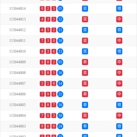
115044814
0
2
3
05
双
错
115044813
4
3
5
12
双
中
115044812
4
5
2
11
双
错
115044811
7
3
0
10
双
中
115044810
4
3
6
13
双
错
115044809
3
0
2
05
单
中
115044808
3
8
5
16
双
中
115044807
5
1
8
14
双
中
115044806
7
9
5
21
单
中
115044805
1
8
7
16
单
错
115044804
7
6
3
16
双
中
115044803
9
6
9
24
单
错