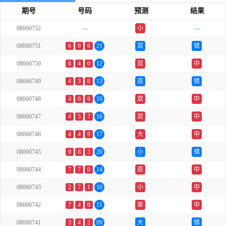
期号
号码
预测
结果
08060752
---
小
---
08060751
6
9
6
21
双
错
08060750
8
4
0
12
双
中
08060749
4
3
6
13
双
错
08060748
4
6
6
16
双
中
08060747
4
5
7
16
双
中
08060746
4
4
9
17
大
中
08060745
9
8
3
20
小
错
08060744
7
7
0
14
双
中
08060743
2
7
1
10
小
中
08060742
7
4
0
11
单
中
08060741
3
4
2
09
大
错