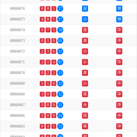
08060676
8
8
1
17
双
错
08060675
4
8
5
17
小
错
08060674
6
7
5
18
双
中
08060673
0
1
0
01
单
中
08060672
2
3
6
11
小
中
08060671
2
1
4
07
小
中
08060670
9
2
2
13
单
中
08060669
5
1
6
12
小
中
08060668
3
6
3
12
双
中
08060667
5
8
8
21
大
中
08060666
5
0
9
14
双
中
08060665
8
4
1
13
单
中