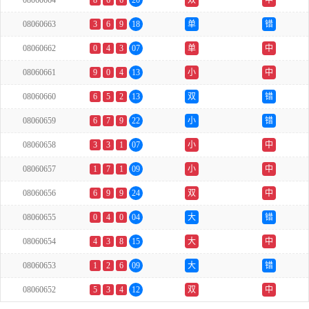
08060664
8
6
6
20
双
中
08060663
3
6
9
18
单
错
08060662
0
4
3
07
单
中
08060661
9
0
4
13
小
中
08060660
6
5
2
13
双
错
08060659
6
7
9
22
小
错
08060658
3
3
1
07
小
中
08060657
1
7
1
09
小
中
08060656
6
9
9
24
双
中
08060655
0
4
0
04
大
错
08060654
4
3
8
15
大
中
08060653
1
2
6
09
大
错
08060652
5
3
4
12
双
中