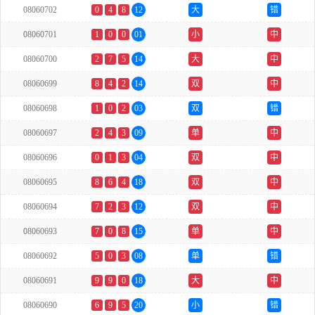
08060702
0
4
8
12
大
错
08060701
1
0
0
01
小
中
08060700
2
7
5
14
大
中
08060699
8
4
2
14
双
中
08060698
1
0
2
03
双
错
08060697
2
4
3
09
单
中
08060696
0
1
3
04
双
中
08060695
8
6
4
18
双
中
08060694
7
2
3
12
双
中
08060693
7
0
8
15
单
中
08060692
5
0
3
08
单
错
08060691
9
9
0
18
大
中
08060690
6
9
5
20
小
错