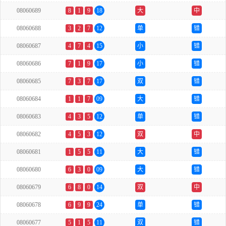
08060689
8
1
9
18
大
中
08060688
3
2
7
12
单
错
08060687
4
7
4
15
小
错
08060686
7
1
9
17
小
错
08060685
7
3
7
17
双
错
08060684
1
1
7
09
大
错
08060683
4
3
5
12
单
错
08060682
4
5
3
12
双
中
08060681
1
5
5
11
大
错
08060680
6
3
0
09
大
错
08060679
6
8
0
14
双
中
08060678
6
9
9
24
单
错
08060677
5
1
5
11
双
错