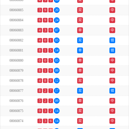
08060886
4
3
9
16
双
中
08060885
3
9
8
20
双
中
08060884
6
9
9
24
双
中
08060883
4
3
0
07
单
中
08060882
4
0
1
05
双
错
08060881
8
1
5
14
单
错
08060880
0
0
5
05
单
中
08060879
8
1
0
09
单
中
08060878
4
8
0
12
双
中
08060877
8
2
7
17
双
错
08060876
5
2
2
09
单
中
08060875
9
3
2
14
双
中
08060874
5
3
6
14
双
中