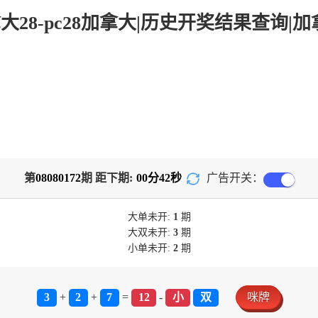
第
08080172
期 距下期:
00
分
41
秒
广告开关：
大单
未开:
1
期
大双
未开:
3
期
小单
未开:
2
期
3
+
2
+
7
=
12
-
小
双
咪牌