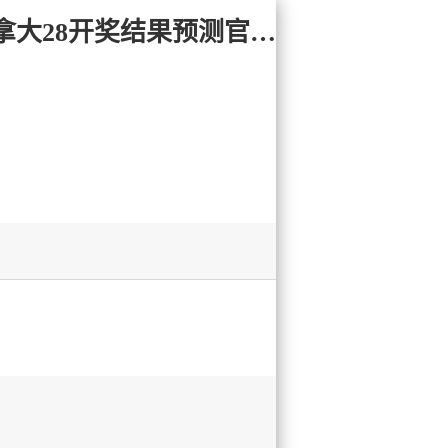
易记网址:28yc.com 加拿大28-pc28加拿大|历史开奖结果查询|加拿大28开奖结果预测官网_极致火热优质的免费预测