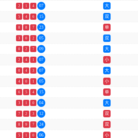
07
大
2
1
4
15
双
5
4
6
23
单
8
8
7
05
双
3
0
2
09
大
0
2
7
07
小
2
4
1
07
大
0
4
3
05
小
4
0
1
15
单
6
5
4
04
大
3
1
0
12
双
7
2
3
24
双
8
9
7
06
小
5
1
0