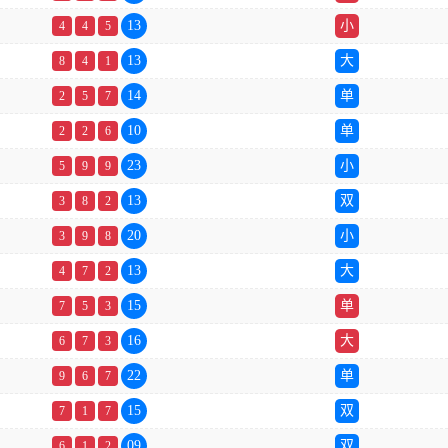
13
小
4
4
5
13
大
8
4
1
14
单
2
5
7
10
单
2
2
6
23
小
5
9
9
13
双
3
8
2
20
小
3
9
8
13
大
4
7
2
15
单
7
5
3
16
大
6
7
3
22
单
9
6
7
15
双
7
1
7
09
双
6
1
2