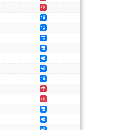
中
错
错
错
错
错
错
错
中
中
错
错
错