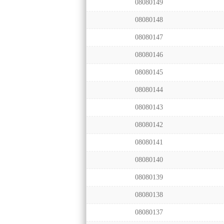
08080149
08080148
08080147
08080146
08080145
08080144
08080143
08080142
08080141
08080140
08080139
08080138
08080137