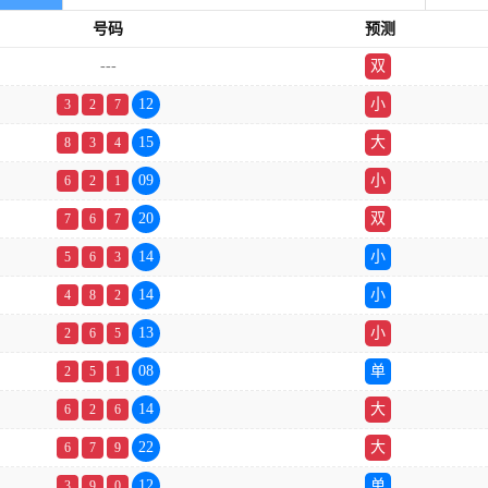
号码
预测
---
双
12
小
3
2
7
15
大
8
3
4
09
小
6
2
1
20
双
7
6
7
14
小
5
6
3
14
小
4
8
2
13
小
2
6
5
08
单
2
5
1
14
大
6
2
6
22
大
6
7
9
12
单
3
9
0