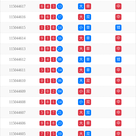
115044617
6
4
3
13
大
单
中
115044616
9
6
2
17
大
双
中
115044615
1
5
8
14
小
单
错
115044614
9
1
6
16
大
单
中
115044613
8
9
4
21
大
单
中
115044612
3
4
1
08
大
单
错
115044611
5
3
6
14
大
单
中
115044610
0
1
5
06
大
双
中
115044609
2
0
2
04
小
双
中
115044608
5
8
1
14
小
双
中
115044607
5
9
7
21
大
双
中
115044606
9
6
8
23
大
单
中
115044605
7
7
5
19
大
双
中