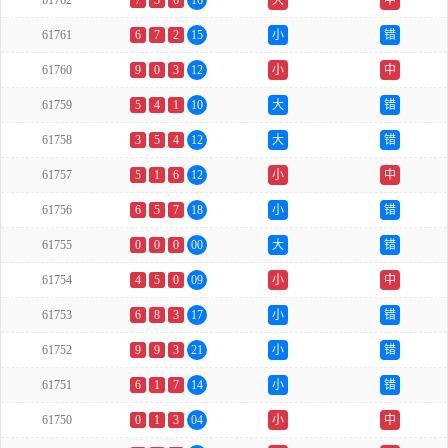
61762
7
3
6
16
大
中
61761
6
7
2
15
小
错
61760
9
0
3
12
小
中
61759
5
4
1
10
大
错
61758
3
5
4
12
大
错
61757
5
1
6
12
小
中
61756
6
5
7
18
小
错
61755
0
0
0
00
大
错
61754
4
5
0
09
小
中
61753
6
8
3
17
小
错
61752
9
9
3
21
小
错
61751
6
1
7
14
小
错
61750
0
1
3
04
小
中