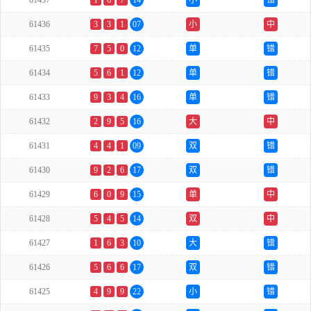
61437
1
6
7
14
小
错
61436
3
3
1
07
小
中
61435
7
5
0
12
单
错
61434
5
6
1
12
单
错
61433
9
3
4
16
单
错
61432
2
9
5
16
大
中
61431
4
4
1
09
双
错
61430
9
2
6
17
双
错
61429
6
0
9
15
单
中
61428
5
4
5
14
双
中
61427
1
6
3
10
大
错
61426
5
6
6
17
双
错
61425
4
9
9
22
小
错