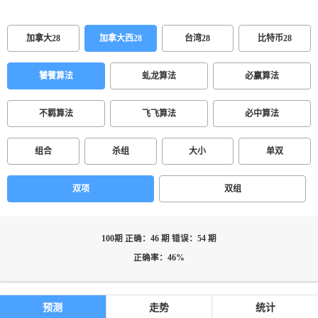
加拿大28
加拿大西28
台湾28
比特币28
饕餮算法
虬龙算法
必赢算法
不羁算法
飞飞算法
必中算法
组合
杀组
大小
单双
双项
双组
100期 正确：46 期 错误：54 期
正确率：46%
预测
走势
统计