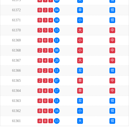
61373
4
1
1
06
大
错
61372
0
2
2
04
单
错
61371
9
3
4
16
小
错
61370
5
5
5
15
大
中
61369
9
0
2
11
小
中
61368
2
3
3
08
小
中
61367
9
4
7
20
大
中
61366
0
2
9
11
双
错
61365
2
3
2
07
单
中
61364
8
4
5
17
单
中
61363
4
0
7
11
双
错
61362
8
6
2
16
小
错
61361
4
8
1
13
大
错