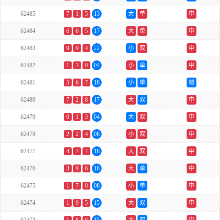
62485
7
1
5
13
大
单
中
62484
6
6
5
17
大
单
中
62483
9
9
4
22
小
双
中
62482
1
3
0
04
小
单
中
62481
5
6
7
18
小
单
错
62480
7
2
8
17
大
双
中
62479
0
1
3
04
大
双
中
62478
2
2
4
08
小
双
中
62477
4
7
7
18
大
双
中
62476
3
9
6
18
大
单
中
62475
1
7
0
08
小
单
中
62474
1
9
5
15
大
双
中