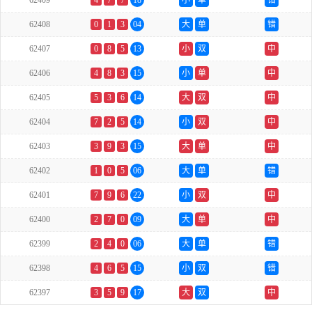
62409
4
7
7
18
小
单
错
62408
0
1
3
04
大
单
错
62407
0
8
5
13
小
双
中
62406
4
8
3
15
小
单
中
62405
5
3
6
14
大
双
中
62404
7
2
5
14
小
双
中
62403
3
9
3
15
大
单
中
62402
1
0
5
06
大
单
错
62401
7
9
6
22
小
双
中
62400
2
7
0
09
大
单
中
62399
2
4
0
06
大
单
错
62398
4
6
5
15
小
双
错
62397
3
5
9
17
大
双
中