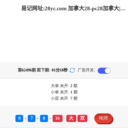
易记网址:28yc.com 加拿大28-pc28加拿大|历史开奖结果查询|加拿大28开奖结果预测官网_极致火热优质的免费预测
第
62496
期 距下期:
01
分
18
秒
广告开关：
大单
未开:
2
期
小单
未开:
1
期
小双
未开:
7
期
9
7
0
16
大
双
咪牌
+
+
=
-