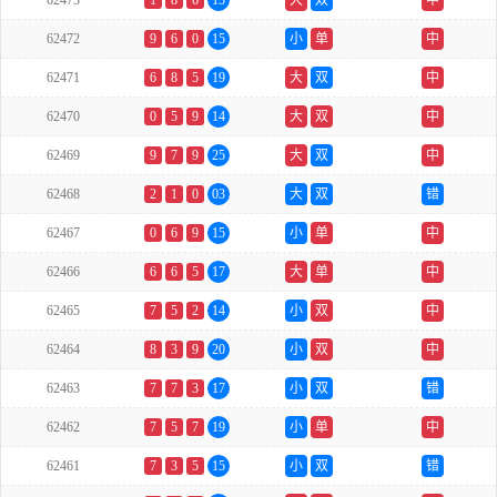
62473
1
8
6
15
大
双
中
62472
9
6
0
15
小
单
中
62471
6
8
5
19
大
双
中
62470
0
5
9
14
大
双
中
62469
9
7
9
25
大
双
中
62468
2
1
0
03
大
双
错
62467
0
6
9
15
小
单
中
62466
6
6
5
17
大
单
中
62465
7
5
2
14
小
双
中
62464
8
3
9
20
小
双
中
62463
7
7
3
17
小
双
错
62462
7
5
7
19
小
单
中
62461
7
3
5
15
小
双
错