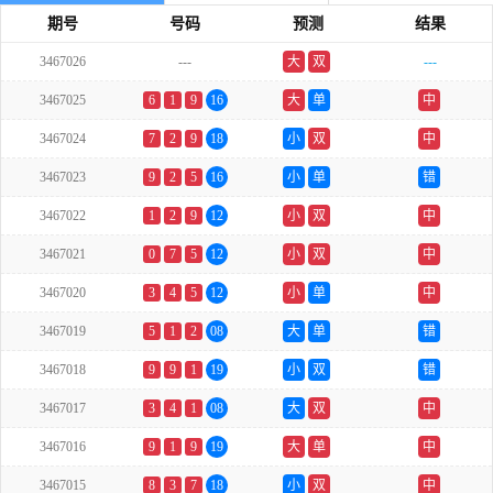
期号
号码
预测
结果
3467026
---
大
双
---
3467025
6
1
9
16
大
单
中
3467024
7
2
9
18
小
双
中
3467023
9
2
5
16
小
单
错
3467022
1
2
9
12
小
双
中
3467021
0
7
5
12
小
双
中
3467020
3
4
5
12
小
单
中
3467019
5
1
2
08
大
单
错
3467018
9
9
1
19
小
双
错
3467017
3
4
1
08
大
双
中
3467016
9
1
9
19
大
单
中
3467015
8
3
7
18
小
双
中