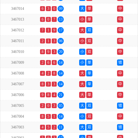
3467014
6
3
0
09
大
单
中
3467013
6
0
7
13
小
单
中
3467012
7
1
9
17
大
双
中
3467011
2
1
3
06
小
双
中
3467010
8
9
3
20
小
双
中
3467009
2
6
6
14
小
单
错
3467008
4
2
8
14
大
单
中
3467007
8
3
3
14
大
单
中
3467006
9
8
4
21
大
单
中
3467005
2
0
3
05
大
双
错
3467004
8
5
1
14
小
双
中
3467003
4
5
2
11
大
双
错