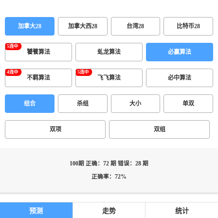
加拿大28
加拿大西28
台湾28
比特币28
饕餮算法
虬龙算法
必赢算法
不羁算法
飞飞算法
必中算法
组合
杀组
大小
单双
双项
双组
100期 正确：72 期 错误：28 期
正确率：72%
预测
走势
统计