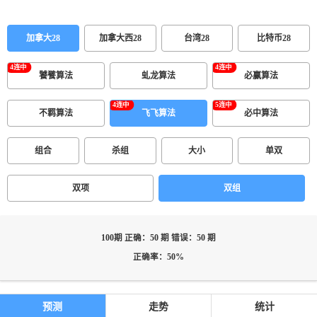
加拿大28
加拿大西28
台湾28
比特币28
饕餮算法
虬龙算法
必赢算法
不羁算法
飞飞算法
必中算法
组合
杀组
大小
单双
双项
双组
100期 正确：50 期 错误：50 期
正确率：50%
预测
走势
统计