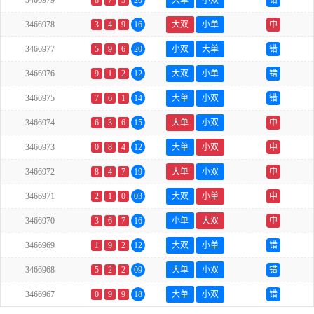
3466979
8
7
5
20
大单
小双
错
3466978
3
4
9
16
大双
小单
中
3466977
5
9
6
20
小双
大单
错
3466976
9
1
2
12
大双
小单
错
3466975
7
6
1
14
大单
小双
错
3466974
6
3
6
15
大单
小双
中
3466973
0
8
4
12
大单
小双
中
3466972
8
4
7
19
大单
小双
中
3466971
2
1
0
03
大双
小单
中
3466970
3
6
7
16
小单
大双
中
3466969
1
9
2
12
大双
小单
错
3466968
5
2
2
09
大单
小双
错
3466967
0
9
9
18
大单
小双
错