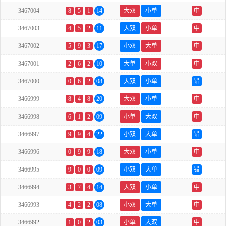
3467004
8
5
1
14
大双
小单
中
3467003
4
5
2
11
大双
小单
中
3467002
5
9
3
17
小双
大单
中
3467001
2
6
2
10
大单
小双
中
3467000
0
6
2
08
大双
小单
错
3466999
8
4
8
20
大双
小单
中
3466998
6
1
2
09
小单
大双
中
3466997
9
9
4
22
小双
大单
错
3466996
0
9
9
18
大双
小单
中
3466995
9
0
0
09
小双
大单
错
3466994
3
7
4
14
大双
小单
中
3466993
4
2
2
08
小双
大单
中
3466992
1
0
2
03
小单
大双
中