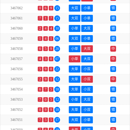
3467062
0
6
9
15
大双
小单
错
3467061
7
1
7
15
大双
小单
错
3467060
2
4
4
10
小单
大双
错
3467059
1
4
1
06
大双
小单
错
3467058
6
5
9
20
小单
大双
中
3467057
4
3
0
07
小单
大双
中
3467056
5
9
8
22
大单
小双
错
3467055
2
9
1
12
大单
小双
中
3467054
6
7
5
18
大单
小双
错
3467053
7
0
5
12
小单
大双
错
3467052
0
9
9
18
大单
小双
错
3467051
7
5
5
17
大双
小单
错