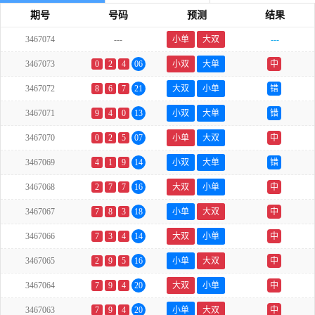
期号
号码
预测
结果
3467074
---
小单
大双
---
3467073
0
2
4
06
小双
大单
中
3467072
8
6
7
21
大双
小单
错
3467071
9
4
0
13
小双
大单
错
3467070
0
2
5
07
小单
大双
中
3467069
4
1
9
14
小双
大单
错
3467068
2
7
7
16
大双
小单
中
3467067
7
8
3
18
小单
大双
中
3467066
7
3
4
14
大双
小单
中
3467065
2
9
5
16
小单
大双
中
3467064
7
9
4
20
大双
小单
中
3467063
7
9
4
20
小单
大双
中