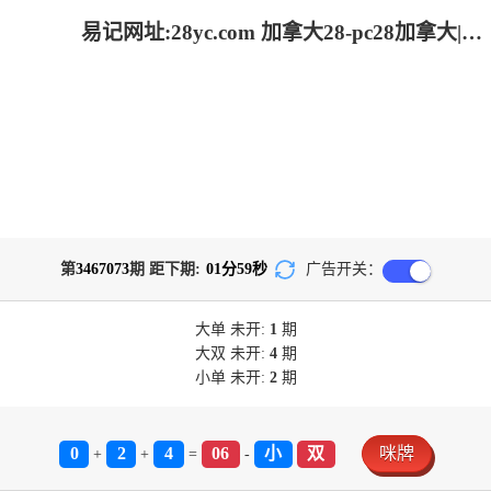
易记网址:28yc.com 加拿大28-pc28加拿大|历史开奖结果查询|加拿大28开奖结果预测官网_极致火热优质的免费预测
第
3467073
期 距下期:
01
分
59
秒
广告开关：
大单
未开:
1
期
大双
未开:
4
期
小单
未开:
2
期
0
2
4
06
小
双
咪牌
+
+
=
-