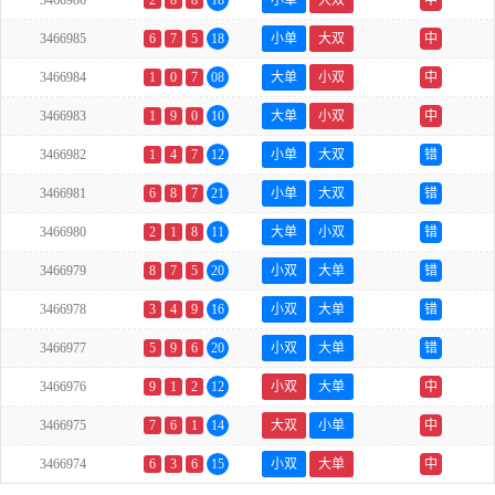
3466986
2
8
8
18
小单
大双
中
3466985
6
7
5
18
小单
大双
中
3466984
1
0
7
08
大单
小双
中
3466983
1
9
0
10
大单
小双
中
3466982
1
4
7
12
小单
大双
错
3466981
6
8
7
21
小单
大双
错
3466980
2
1
8
11
大单
小双
错
3466979
8
7
5
20
小双
大单
错
3466978
3
4
9
16
小双
大单
错
3466977
5
9
6
20
小双
大单
错
3466976
9
1
2
12
小双
大单
中
3466975
7
6
1
14
大双
小单
中
3466974
6
3
6
15
小双
大单
中