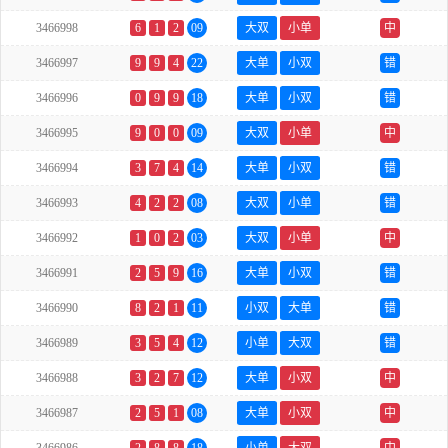
3466998
6
1
2
09
大双
小单
中
3466997
9
9
4
22
大单
小双
错
3466996
0
9
9
18
大单
小双
错
3466995
9
0
0
09
大双
小单
中
3466994
3
7
4
14
大单
小双
错
3466993
4
2
2
08
大双
小单
错
3466992
1
0
2
03
大双
小单
中
3466991
2
5
9
16
大单
小双
错
3466990
8
2
1
11
小双
大单
错
3466989
3
5
4
12
小单
大双
错
3466988
3
2
7
12
大单
小双
中
3466987
2
5
1
08
大单
小双
中