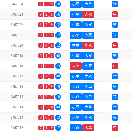
3467024
7
2
9
18
小双
大单
错
3467023
9
2
5
16
小单
大双
中
3467022
1
2
9
12
小单
大双
错
3467021
0
7
5
12
小单
大双
错
3467020
3
4
5
12
大单
小双
中
3467019
5
1
2
08
小单
大双
错
3467018
9
9
1
19
大单
小双
中
3467017
3
4
1
08
小单
大双
错
3467016
9
1
9
19
大双
小单
错
3467015
8
3
7
18
小双
大单
错
3467014
6
3
0
09
小双
大单
错
3467013
6
0
7
13
大单
小双
错
3467012
7
1
9
17
小双
大单
中