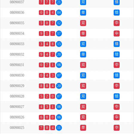
08090037
7
7
7
21
双
错
08090036
0
0
4
04
单
错
08090035
5
0
7
12
双
中
08090034
9
1
7
17
单
中
08090033
3
4
8
15
双
错
08090032
9
4
7
20
单
错
08090031
0
7
1
08
双
中
08090030
0
4
3
07
双
错
08090029
8
8
4
20
双
中
08090028
5
2
0
07
双
错
08090027
4
3
1
08
双
中
08090026
6
0
0
06
双
中
08090025
7
0
4
11
单
中