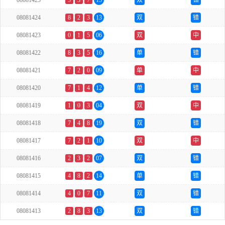
08081425
5
3
7
15
双
错
08081424
8
2
3
13
双
错
08081423
0
1
5
06
双
中
08081422
8
3
5
16
单
错
08081421
7
2
0
09
单
中
08081420
7
1
4
12
单
错
08081419
1
0
3
04
双
中
08081418
7
4
8
19
双
错
08081417
7
2
1
10
双
中
08081416
2
3
2
07
双
错
08081415
4
8
2
14
单
错
08081414
4
0
7
11
双
错
08081413
2
8
3
13
双
错