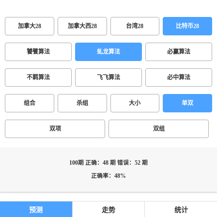
加拿大28
加拿大西28
台湾28
比特币28
饕餮算法
虬龙算法
必赢算法
不羁算法
飞飞算法
必中算法
组合
杀组
大小
单双
双项
双组
100期 正确：48 期 错误：52 期
正确率：48%
预测
走势
统计