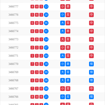
3466777
4
4
5
13
小
单
中
3466776
5
6
5
16
小
双
中
3466775
6
0
0
06
大
双
中
3466774
0
1
0
01
大
单
中
3466773
4
9
1
14
大
双
中
3466772
2
2
3
07
小
单
中
3466771
1
1
2
04
大
双
中
3466770
7
6
5
18
小
单
错
3466769
0
3
6
09
大
双
错
3466768
1
0
5
06
大
单
错
3466767
7
1
0
08
小
双
中
3466766
8
4
9
21
小
双
错