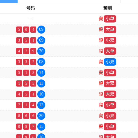
号码
预测
---
殺
小单
09
殺
大单
5
0
4
09
殺
小双
3
5
1
20
殺
大单
4
7
9
08
殺
小双
3
3
2
14
殺
小单
5
1
8
11
殺
大双
1
5
5
10
殺
大双
4
5
1
12
殺
小单
7
1
4
20
殺
小双
8
6
6
15
殺
小单
0
8
7
16
殺
大单
1
9
6