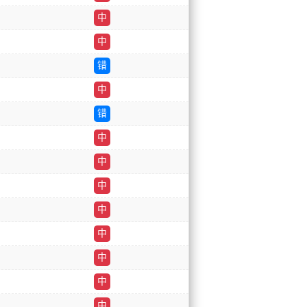
中
中
错
中
错
中
中
中
中
中
中
中
中