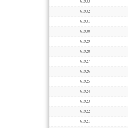
61933
61932
61931
61930
61929
61928
61927
61926
61925
61924
61923
61922
61921