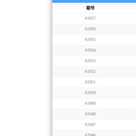
期号
61957
61956
61955
61954
61953
61952
61951
61950
61949
61948
61947
61946