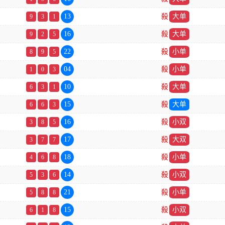
13
殺
大单
9
3
1
16
殺
大单
9
2
5
22
殺
小单
8
9
5
04
殺
小单
1
0
3
10
殺
大单
6
3
1
15
殺
大单
6
6
3
16
殺
小双
3
8
5
17
殺
大双
3
7
7
18
殺
小单
4
6
8
14
殺
小双
5
3
6
21
殺
小单
5
8
8
15
殺
小双
6
1
8