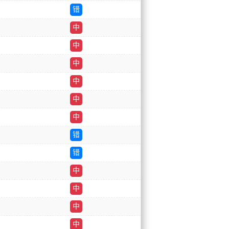
错
中
中
中
中
中
中
错
错
中
中
中
中