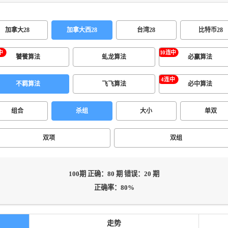
加拿大28
加拿大西28
台湾28
比特币28
饕餮算法
虬龙算法
必赢算法
不羁算法
飞飞算法
必中算法
组合
杀组
大小
单双
双项
双组
100期 正确：80 期 错误：20 期
正确率：80%
走势