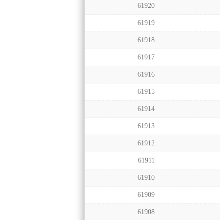
61920
61919
61918
61917
61916
61915
61914
61913
61912
61911
61910
61909
61908