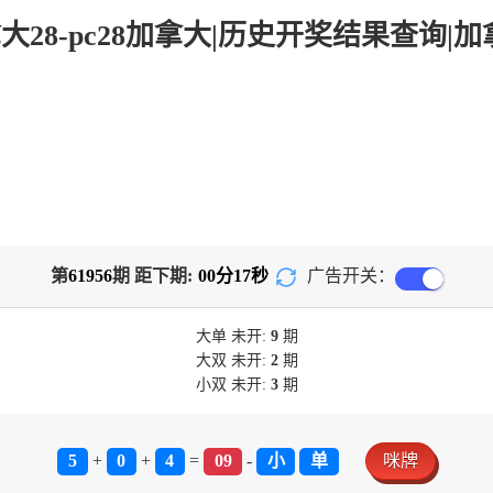
第
61956
期 距下期:
00
分
17
秒
广告开关：
大单
未开:
9
期
大双
未开:
2
期
小双
未开:
3
期
5
+
0
+
4
=
09
-
小
单
咪牌